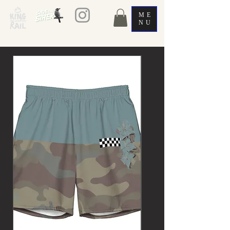
ME
NU